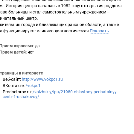
я. История центра началась в 1982 году с открытия роддома
става больницы и стал самостоятельным учреждением –
инатальный центр.
ительниц города и близлежащих районов области, а также
ра функционируют: клинико-диагностическая
Показать
Прием взрослых
: да
Прием детей
: нет
траницы в интернете
Веб-сайт
:
http://www.vokpc1.ru
ВКонтакте
:
/vokpc1
Prodoctorov.ru
:
/volzhskiy/lpu/21980-oblastnoy-perinatalnyy-
centr-1-ushakovoy/