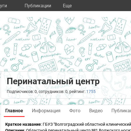
уги
Публикации
Eще
Перинатальный центр
Подписчиков: 0, сотрудников: 0, рейтинг:
1755
Главное
Информация
Фото
Видео
Публика
Краткое название
:
ГБУЗ "Волгоградский областной клинический
Описание
: Областной перинатальный центр №1 Волжского нос