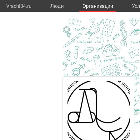
Vrachi34.ru
Люди
Организации
Усл