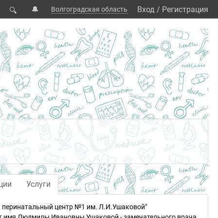
🔔
Вход
/
Регистрация
Волгоградская область
🔍
ции
Услуги
 перинатальный центр №1 им. Л.И.Ушаковой"
ит имя Людмилы Ивановны Ушаковой - замечательного врача