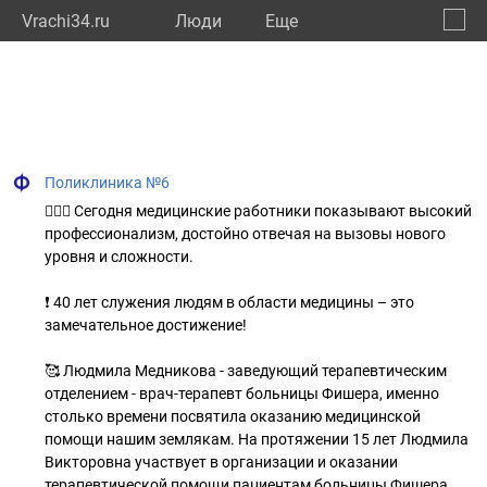
Vrachi34.ru
Люди
Eще
🔔
Волго
🔍
Поликлиника №6
👩🏻‍⚕️ Сегодня медицинские работники показывают высокий
профессионализм, достойно отвечая на вызовы нового
уровня и сложности.
❗ 40 лет служения людям в области медицины – это
замечательное достижение!
🥰 Людмила Медникова - заведующий терапевтическим
отделением - врач-терапевт больницы Фишера, именно
столько времени посвятила оказанию медицинской
помощи нашим землякам. На протяжении 15 лет Людмила
Викторовна участвует в организации и оказании
терапевтической помощи пациентам больницы Фишера.