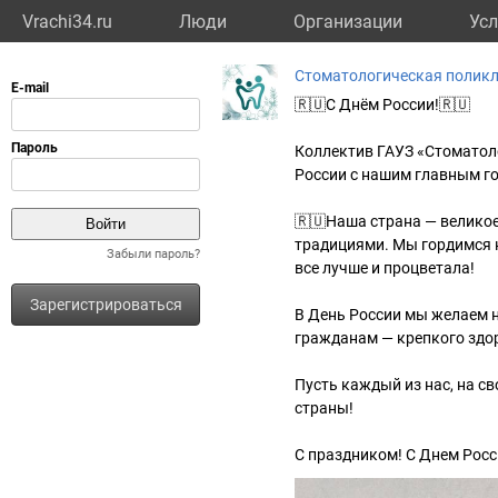
Vrachi34.ru
Люди
Организации
Усл
Стоматологическая полик
🇷🇺С Днём России!🇷🇺
Коллектив ГАУЗ «Стоматол
России с нашим главным г
🇷🇺Наша страна — великое
традициями. Мы гордимся 
Забыли пароль?
все лучше и процветала!
Зарегистрироваться
В День России мы желаем н
гражданам — крепкого здор
Пусть каждый из нас, на св
страны!
С праздником! С Днем Росс