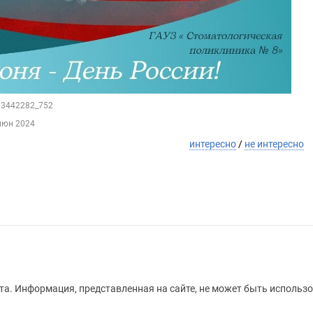
213442282_752
июн 2024
интересно
/
не интересно
а. Информация, представленная на сайте, не может быть использо