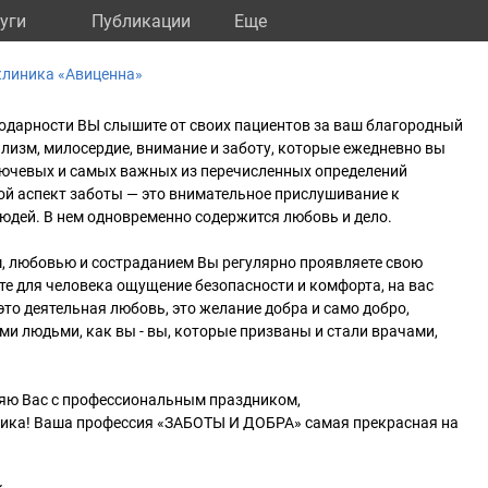
уги
Публикации
Eще
клиника «Авиценна»
годарности ВЫ слышите от своих пациентов за ваш благородный
лизм, милосердие, внимание и заботу, которые ежедневно вы
лючевых и самых важных из перечисленных определений
ой аспект заботы — это внимательное прислушивание к
юдей. В нем одновременно содержится любовь и дело.
м, любовью и состраданием Вы регулярно проявляете свою
ёте для человека ощущение безопасности и комфорта, на вас
это деятельная любовь, это желание добра и само добро,
ми людьми, как вы - вы, которые призваны и стали врачами,
ляю Вас с профессиональным праздником,
ика! Ваша профессия «ЗАБОТЫ И ДОБРА» самая прекрасная на