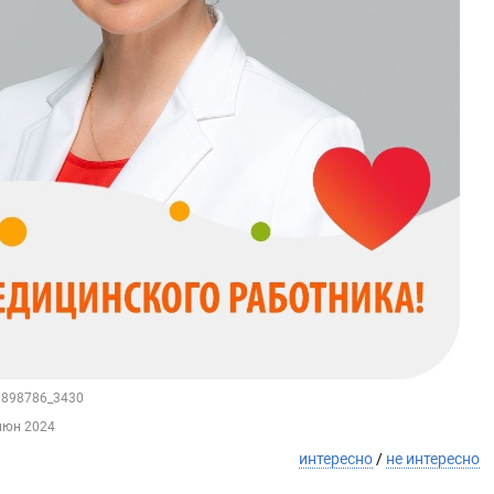
48898786_3430
июн 2024
интересно
/
не интересно