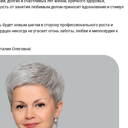
и, долгих и счастливых лет жизни, крепкого здоровья,
дость от занятия любимым делом приносит вдохновение и стимул
!
 будет новым шагом в сторону профессионального роста и
рдцах никогда не угасает огонь заботы, любви и милосердия к
талия Олеговна!