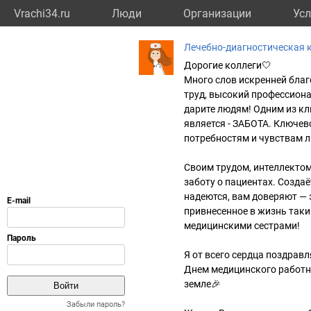
Vrachi34.ru
Люди
Организации
Усл
Лечебно-диагностическая 
Дорогие коллеги🤍
Много слов искренней бла
труд, высокий профессиона
дарите людям! Одним из к
является - ЗАБОТА. Ключев
потребностям и чувствам л
Своим трудом, интеллекто
заботу о пациентах. Созда
надеются, вам доверяют — 
привнесенное в жизнь таки
медицинскими сестрами!
Я от всего сердца поздрав
Днем медицинского работн
земле🎉
Забыли пароль?