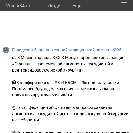
Vrachi34.ru
Люди
Eще
🔔
Волго
🔍
Городская больница скорой медицинской помощи №25
👉В Москве прошла XXXlX Международная конференция
«Горизонты современной ангиологии, сосудистой и
рентгенэндоваскулярной хирургии»
🏥В конференции от ГУЗ «ГКБСМП 25» принял участие
Пономарев Эдуард Алексеевич - заместитель главного
врача по хирургической части.
☝На конференции обсуждались вопросы развития
ангиологии, сосудистой рентгенэндоваскулярной хирургии
и флебологии.
📝Во время конференции проводились симпозиумы, видео-