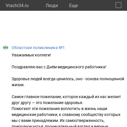
Vrachi34.ru
Люди
Eще
🔔
Волго
🔍
Областная поликлиника №1
Уважаемые коллеги!
Поздравляю вас с Днём медицинского работника!
Здоровье людей всегда ценилось, оно - основа полноценной
жизни.
Самое главное пожелание, которое каждый из нас желает
друг другу — это пожелание здоровья.
Помогают эти пожелания воплотить в жизнь наши
медицинские работники, к славному сообществу которых
мы с вами принадлежим. Их самоотверженность,
природное чутьё, проницательный взгляд и верные