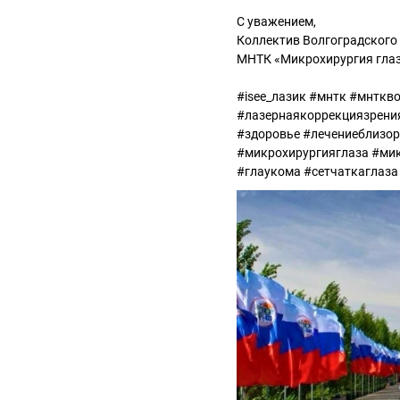
С уважением,
Коллектив Волгоградского
МНТК «Микрохирургия гла
#isee_лазик #мнтк #мнткв
#лазернаякоррекциязрения
#здоровье #лечениеблизор
#микрохирургияглаза #мик
#глаукома #сетчаткаглаза