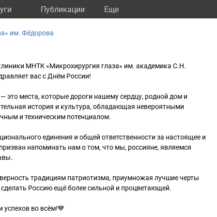
уги
Публикации
Eще
а» им. Фёдорова
клиники МНТК «Микрохирургия глаза» им. академика С.Н.
дравляет вас с Днём России!
— это места, которые дороги нашему сердцу, родной дом и
ительная история и культура, обладающая невероятными
чным и техническим потенциалом.
ционального единения и общей ответственности за настоящее и
призван напоминать нам о том, что мы, россияне, являемся
авы.
я верность традициям патриотизма, приумножая лучшие черты
 сделать Россию ещё более сильной и процветающей.
 успехов во всём!💙