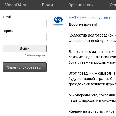
Vrachi34.ru
Люди
Организации
Усл
МНТК «Микрохирургия глаз
Дорогие друзья!
Коллектив Волгоградской 
Федорова от всей души поз
Для каждого из нас Россия 
Забыли пароль?
близкие люди. Это исключ
богатствами и мощным нау
Зарегистрироваться
Этот праздник — символ на
будущее нашей страны. Он 
гражданами великой держ
Мы уверены, что, сохраня
нашего народа, мы сможем
Желаем вам счастья, мира и