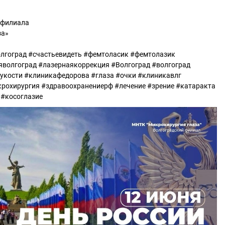
 филиала
за»
олгоград #счастьевидеть #фемтоласик #фемтолазик
волгоград #лазернаякоррекция #Волгоград #волгоград
укости #клиникафедорова #глаза #очки #клиникавлг
рохирургия #здравоохранениерф #лечение #зрение #катаракта
 #косоглазие