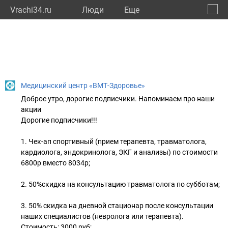
Vrachi34.ru
Люди
Eще
🔔
Волго
🔍
Медицинский центр «ВМТ-Здоровье»
Доброе утро, дорогие подписчики. Напоминаем про наши
акции
Дорогие подписчики!!!
1. Чек-ап спортивный (прием терапевта, травматолога,
кардиолога, эндокринолога, ЭКГ и анализы) по стоимости
6800р вместо 8034р;
2. 50%скидка на консультацию травматолога по субботам;
3. 50% скидка на дневной стационар после консультации
наших специалистов (невролога или терапевта).
Стоимость: 3000 руб;