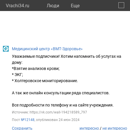
Vrachi34.ru
Люди
Eще
🔔
Волго
🔍
Медицинский центр «ВМТ-Здоровье»
Уважаемые подписчики! Хотим напомнить об услугах на
дому:
*Взятие анализов крови;
* ЭКГ;
* Холтеровское мониторирование.
А так же онлайн консультации ряда специалистов.
Все подробности по телефону и на сайте учреждения.
Источник: https://vk.com/wall-194218589_797
Пост
№12148
, опубликован
24 июн 2024
Сохранить
интересно
/
не интересно