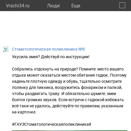
Vrachi34.ru
Люди
Eще
🔔
Волго
🔍
Стоматологическая поликлиника №8
Укусила змея? Действуй по инструкции!
Собрались отдохнуть на природе? Помните: место вашего
отдыха может оказаться местом обитания гадюк. Поэтому
наденьте плотную одежду и обувь, тщательно осмотрите
полянку для пикника, вооружитесь фонариком и палкой,
чтобы раздвигать траву. И обязательно шумите: змеи
боятся громких звуков. Если встречи с гадюкой избежать
всё-таки не удалось, действуйте по правилам, указанным
на карточке.
#ГАУЗСтоматологическаяполиклиника8