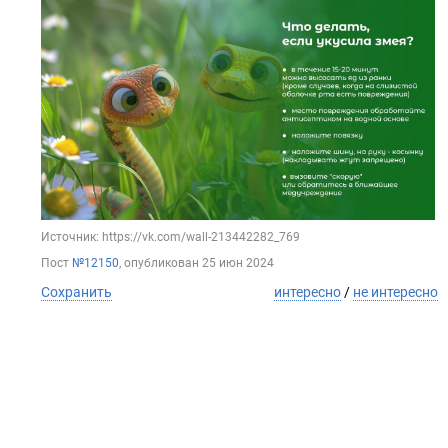
Источник: https://vk.com/wall-213442282_769
Пост
№12150
, опубликован
25 июн 2024
Сохранить
интересно
/
не интересно