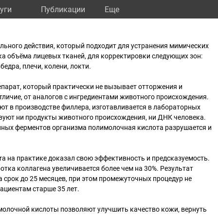
уги
Публикации
Eще
тельного действия, который подходит для устранения мимических
а объёма лицевых тканей, для корректировки следующих зон:
 бедра, плечи, колени, локти.
препарат, который практически не вызывает отторжения и
отличие, от аналогов с ингредиентами животного происхождения.
ют в производстве филлера, изготавливается в лабораторных
ствуют ни продукты животного происхождения, ни ДНК человека.
нных ферментов организма полимолочная кислота разрушается и
ra на практике доказал свою эффективность и предсказуемость.
отка коллагена увеличивается более чем на 30%. Результат
 срок до 25 месяцев, при этом промежуточных процедур не
пациентам старше 35 лет.
молочной кислоты позволяют улучшить качество кожи, вернуть