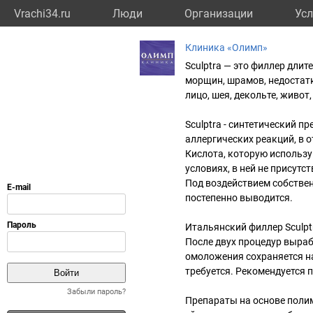
Vrachi34.ru
Люди
Организации
Усл
Клиника «Олимп»
Sculptra — это филлер дли
морщин, шрамов, недостатк
лицо, шея, декольте, живот,
Sculptra - синтетический 
аллергических реакций, в 
Кислота, которую использу
условиях, в ней не присут
Под воздействием собстве
постепенно выводится.
Итальянский филлер Sculpt
После двух процедур выраб
омоложения сохраняется на
требуется. Рекомендуется 
Забыли пароль?
Препараты на основе поли