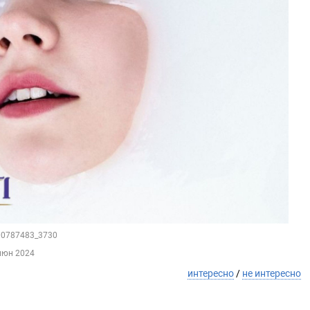
100787483_3730
июн 2024
интересно
/
не интересно