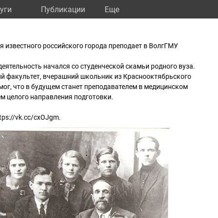
уги
Публикации
Eще
 известного российского города преподает в ВолгГМУ
деятельность начался со студенческой скамьи родного вуза.
ий факультет, вчерашний школьник из Краснооктябрьского
мог, что в будущем станет преподавателем в медицинском
ем целого направления подготовки.
tps://vk.cc/cxOJgm.