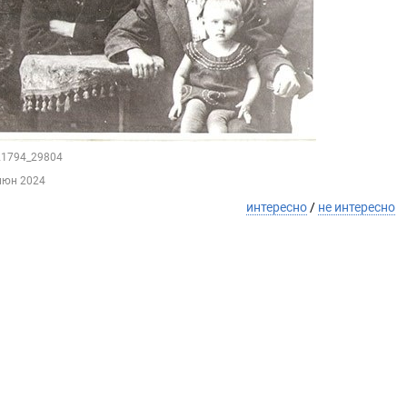
121794_29804
июн 2024
интересно
/
не интересно