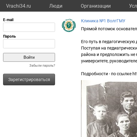
Vrachi34.ru
Люди
Организации
Усл
Клиника №1 ВолгГМУ
Прямой потомок основателя
Его путь в педагогическую 
Поступая на педиатрическ
района и предположить не 
университете, руководител
Забыли пароль?
Подробности - по ссылке ht
Зарегистрироваться