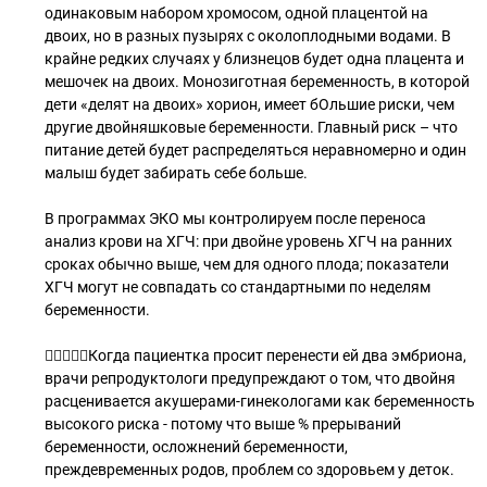
одинаковым набором хромосом, одной плацентой на
двоих, но в разных пузырях с околоплодными водами. В
крайне редких случаях у близнецов будет одна плацента и
мешочек на двоих. Монозиготная беременность, в которой
дети «делят на двоих» хорион, имеет бОльшие риски, чем
другие двойняшковые беременности. Главный риск – что
питание детей будет распределяться неравномерно и один
малыш будет забирать себе больше.
В программах ЭКО мы контролируем после переноса
анализ крови на ХГЧ: при двойне уровень ХГЧ на ранних
сроках обычно выше, чем для одного плода; показатели
ХГЧ могут не совпадать со стандартными по неделям
беременности.
☝🏻👩🏻‍⚕Когда пациентка просит перенести ей два эмбриона,
врачи репродуктологи предупреждают о том, что двойня
расценивается акушерами-гинекологами как беременность
высокого риска - потому что выше % прерываний
беременности, осложнений беременности,
преждевременных родов, проблем со здоровьем у деток.