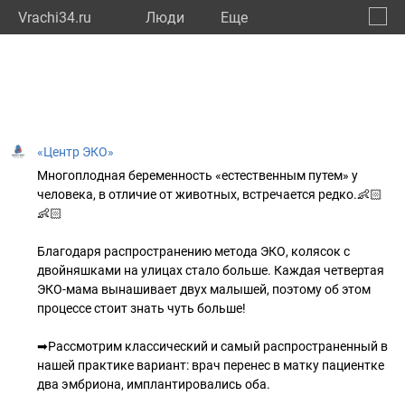
Vrachi34.ru
Люди
Eще
🔔
Волго
🔍
«Центр ЭКО»
Многоплодная беременность «естественным путем» у
человека, в отличие от животных, встречается редко.👶🏻
👶🏻
Благодаря распространению метода ЭКО, колясок с
двойняшками на улицах стало больше. Каждая четвертая
ЭКО-мама вынашивает двух малышей, поэтому об этом
процессе стоит знать чуть больше!
➡Рассмотрим классический и самый распространенный в
нашей практике вариант: врач перенес в матку пациентке
два эмбриона, имплантировались оба.