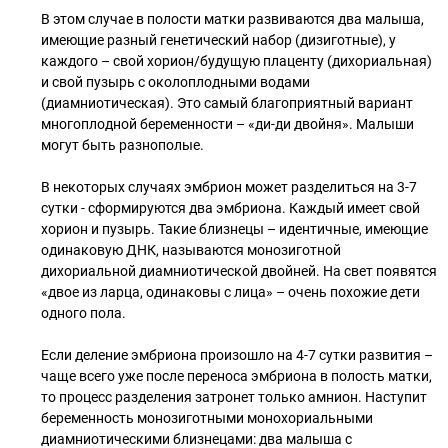
В этом случае в полости матки развиваются два малыша,
имеющие разный генетический набор (дизиготные), у
каждого – свой хорион/будущую плаценту (дихориальная)
и свой пузырь с околоплодными водами
(диамниотическая). Это самый благоприятный вариант
многоплодной беременности – «ди-ди двойня». Малыши
могут быть разнополые.
В некоторых случаях эмбрион может разделиться на 3-7
сутки - сформируются два эмбриона. Каждый имеет свой
хорион и пузырь. Такие близнецы – идентичные, имеющие
одинаковую ДНК, называются монозиготной
дихориальной диамниотической двойней. На свет появятся
«двое из ларца, одинаковы с лица» – очень похожие дети
одного пола.
Если деление эмбриона произошло на 4-7 сутки развития –
чаще всего уже после переноса эмбриона в полость матки,
то процесс разделения затронет только амнион. Наступит
беременность монозиготными монохориальными
диамниотическими близнецами: два малыша с