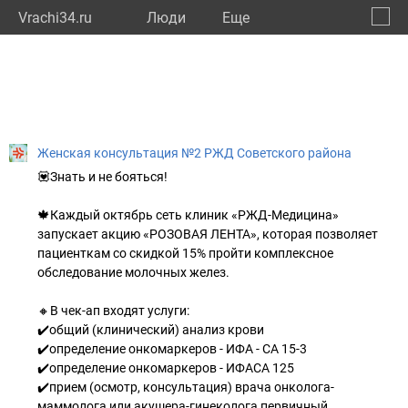
Vrachi34.ru
Люди
Eще
🔔
Волго
🔍
Женская консультация №2 РЖД Советского района
💟Знать и не бояться!
🍁Каждый октябрь сеть клиник «РЖД-Медицина»
запускает акцию «РОЗОВАЯ ЛЕНТА», которая позволяет
пациенткам со скидкой 15% пройти комплексное
обследование молочных желез.
🔸В чек-ап входят услуги:
✔️общий (клинический) анализ крови
✔️определение онкомаркеров - ИФА - СА 15-3
✔️определение онкомаркеров - ИФАCA 125
✔️прием (осмотр, консультация) врача онколога-
маммолога или акушера-гинеколога первичный