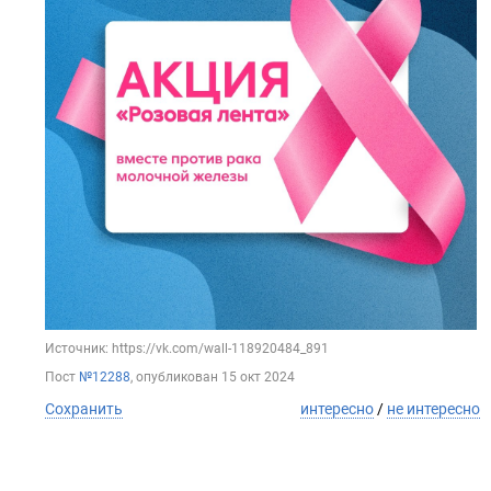
Источник: https://vk.com/wall-118920484_891
Пост
№12288
, опубликован
15 окт 2024
Сохранить
интересно
/
не интересно