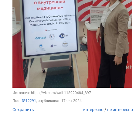
Источник: https://vk.com/wall-118920484_897
Пост
№12291
, опубликован
17 окт 2024
Сохранить
интересно
/
не интересно