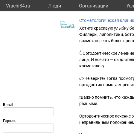
Vrachi34.ru
Люди
Организации
Усл
Стоматологическая клиник
Хотите красивую улыбку бе
Филлеры, липолитики, бото
возможно, есть более прос
👆Ортодонтическое лечение
лица. И всё это — на длите
косметологу.
👉Не верите? Тогда посмот
ортодонтия помогает реши
❗Важно помнить, что кажды
разными.
Ортодонтическое лечение э
неправильным положением 