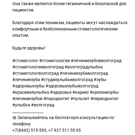
Она также является более гигиеничной и безопасной для
пациентов.
Благодаря этим техникам, пациенты могут наслаждаться
комфортным и безболезненным стоматологическим
опытом.
Будьте здоровы!
#стоматолог #стоматология #лечениезубовволгоград
#стоматологияволгоград #волгоградулыбка
#стоматологволгоград #лечениезубаволгоград
#лечениезуба #студияулыбкиволгоград #зубы
#здоровыезубы #здоровыезубыволгоград
#красиваяулыбка #здоровье #кариес #крепкиезубы
#лечениезубов #пародонтит #пульпит #периодонтит
#улыбка #волгоград
_________________
📅 Записывайтесь на бесплатную консультацию по
телефону
+7(8442) 515-595, +7 927 511 55 95