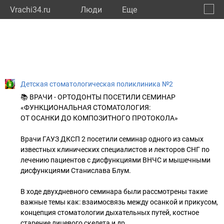
Vrachi34.ru
Люди
Eще
🔔
Волго
🔍
Детская стоматологическая поликлиника №2
📚 ВРАЧИ - ОРТОДОНТЫ ПОСЕТИЛИ СЕМИНАР
«ФУНКЦИОНАЛЬНАЯ СТОМАТОЛОГИЯ:
ОТ ОСАНКИ ДО КОМПОЗИТНОГО ПРОТОКОЛА»
Врачи ГАУЗ ДКСП 2 посетили семинар одного из самых
известных клинических специалистов и лекторов СНГ по
лечению пациентов с дисфункциями ВНЧС и мышечными
дисфункциями Станислава Блум.
В ходе двухдневного семинара были рассмотрены такие
важные темы как: взаимосвязь между осанкой и прикусом,
концепция стоматологии дыхательных путей, костное
старение лицевого скелета и др.