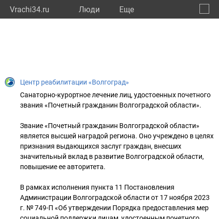
Vrachi34.ru
Люди
Eще
🔔
Волго
🔍
Центр реабилитации «Волгоград»
Санаторно-курортное лечение лиц, удостоенных почетного
звания «Почетный гражданин Волгоградской области».
Звание «Почетный гражданин Волгоградской области»
является высшей наградой региона. Оно учреждено в целях
признания выдающихся заслуг граждан, внесших
значительный вклад в развитие Волгоградской области,
повышение ее авторитета.
В рамках исполнения пункта 11 Постановления
Администрации Волгоградской области от 17 ноября 2023
г. № 749-П «Об утверждении Порядка предоставления мер
социальной поддержки лицам, удостоенным почетного