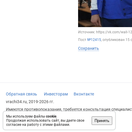
Источник: https://vk.com/wall-
Пост
№12415
, опубликован
15 
Сохранить
Обратная связь
Инвесторам
Вконтакте
vrachi34.ru, 2019-2026 гг.
Имеются противопоказания, требуется консультация специалист
заменяет прием врача.
Мы используем файлы
cookie
.
Принять
Продолжая использовать сайт, вы даете свое
Возрастное ограничение: 18+
согласие на работу с этими файлами.