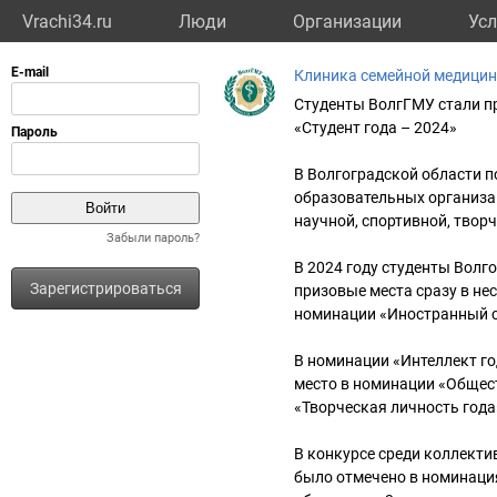
Vrachi34.ru
Люди
Организации
Усл
Клиника семейной медици
Студенты ВолгГМУ стали п
«Студент года – 2024»
В Волгоградской области 
образовательных организа
научной, спортивной, твор
Забыли пароль?
В 2024 году студенты Волг
Зарегистрироваться
призовые места сразу в не
номинации «Иностранный с
В номинации «Интеллект го
место в номинации «Общест
«Творческая личность года
В конкурсе среди коллект
было отмечено в номинация