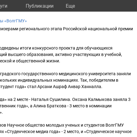
уги
Публикации
Eще
ны «ВолгГМУ»
ризерами регионального этапа Российской национальной премии
подведены итоги конкурсного проекта для обучающихся
ций высшего образования, активно участвующих в учебной,
ческой и общественной жизни.
оградского государственного медицинского университета заняли
скольких индивидуальных номинациях. Так, победителем в
тудент года» стал Арсани Ашраф Анвар Ханналла.
да» на 2 месте - Наталья Сушилина. Оксана Калмыкова заняла 3
венник года», а Алина Браткова - 3 место в номинации
».
ивов Научное общество молодых ученых и студентов ВолгГМУ
х «Студенческое медиа года» - 2 место, и «Студенческое научное