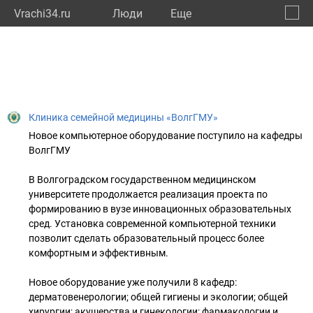
Vrachi34.ru
Люди
Eще
🔔
Волго
🔍
Клиника семейной медицины «ВолгГМУ»
Новое компьютерное оборудование поступило на кафедры
ВолгГМУ
В Волгоградском государственном медицинском
университете продолжается реализация проекта по
формированию в вузе инновационных образовательных
сред. Установка современной компьютерной техники
позволит сделать образовательный процесс более
комфортным и эффективным.
Новое оборудование уже получили 8 кафедр:
дерматовенерологии; общей гигиены и экологии; общей
хирургии; акушерства и гинекологии; фармакологии и