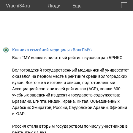
Vrachi34.ru
Люди
Eще
🔔
Волго
🔍
Клиника семейной медицины «ВолгГМУ»
ВолгГМУ вошел в пилотный рейтинг вузов стран БРИКС
Волгоградский государственный медицинский университет
оказался на первом месте в рейтинге среди волгоградских
вузов. Всего же в итоговый список, подготовленный
Ассоциацией составителей рейтингов (АСР), вошли 600
учебных заведений из десяти государств содружества:
Бразилии, Египта, Индии, Ирана, Китая, Объединенных
Арабских Эмиратов, России, Саудовской Аравии, Эфиопии
и ЮАР.
Россия стала вторым государством по числу участников в
рейтинге -161 вуз.