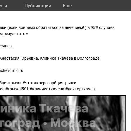
уги
Публикации
Eще
и (если вовремя обратиться за лечением! ) в 95% случаев
м результатом.
есяцев.
настасия Юрьевна, Клиника Ткачева в Волгограде.
hevclinic.ru
рбциягрыжи #чтотакоерезорбциягрыжи
ел #грыжаl5S1 #клиникаткачева #докторткачев