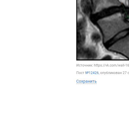
Источник: https://vk.com/wall-
Пост
№12426
, опубликован
27 
Сохранить