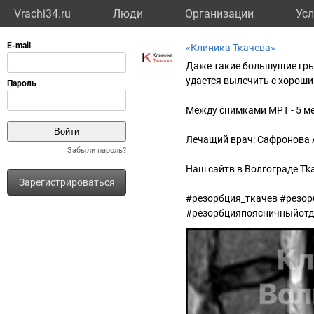
Vrachi34.ru
Люди
Организации
Усл
«Клиника Ткачева»
Даже такие большущие грыж
удается вылечить с хороши
Между снимками МРТ - 5 м
Лечащий врач: Сафронова А
Забыли пароль?
Наш сайтв в Волгограде Tkac
Зарегистрироваться
#резорбция_ткачев #резо
#резорбцияпоясничныйотд