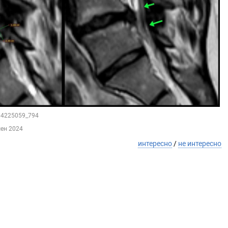
164225059_794
сен 2024
интересно
/
не интересно