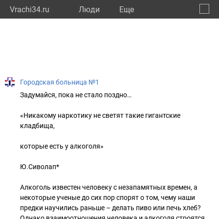
Vrachi34.ru
Люди
Eще
🔔
Волго
🔍
Городская больница №1
Задумайся, пока не стало поздно…
«Никакому наркотику не светят такие гигантские
кладбища,
которые есть у алкоголя»
Ю.Сиволап*
Алкоголь известен человеку с незапамятных времен, а
некоторые ученые до сих пор спорят о том, чему наши
предки научились раньше – делать пиво или печь хлеб?
Однако взаимоотношения человека и алкоголя строятся