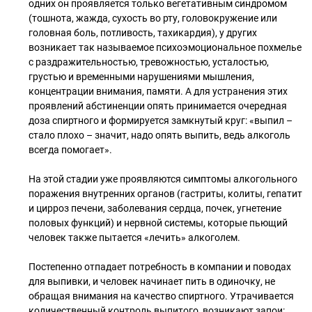
одних он проявляется только вегетативным синдромом
(тошнота, жажда, сухость во рту, головокружение или
головная боль, потливость, тахикардия), у других
возникает так называемое психоэмоциональное похмелье
с раздражительностью, тревожностью, усталостью,
грустью и временными нарушениями мышления,
концентрации внимания, памяти. А для устранения этих
проявлений абстиненции опять принимается очередная
доза спиртного и формируется замкнутый круг: «выпил –
стало плохо – значит, надо опять выпить, ведь алкоголь
всегда помогает».
На этой стадии уже проявляются симптомы алкогольного
поражения внутренних органов (гастриты, колиты, гепатит
и цирроз печени, заболевания сердца, почек, угнетение
половых функций) и нервной системы, которые пьющий
человек также пытается «лечить» алкоголем.
Постепенно отпадает потребность в компании и поводах
для выпивки, и человек начинает пить в одиночку, не
обращая внимания на качество спиртного. Утрачивается
количественный контроль выпитого, возникают запои: