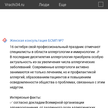
Vrachi34.ru
Люди
Eще
🔔
Волго
🔍
Женская консультация БСМП №7
16 октября свой профессиональный праздник отмечают
специалисты в области аллергологии и иммунологии. 🎉
В последние десятилетия аллергология приобрела особую
актуальность из-за увеличения числа аллергических
заболеваний. Современные аллергологи активно
занимаются не только лечением, но и профилактикой
аллергий, образованием пациентов и повышением
осведомленности общества о проблемах, связанных с этим
недугом.
Интересные факты:
✅ согласно докладам Всемирной организации
здравоохранения, от различного рода аллергических