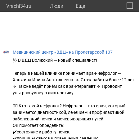
Vrachi34.ru
Люди
Eще
🔔
Волго
🔍
Медицинский центр «ВДЦ» на Пролетарской 107
🩺 В ВДЦ Волжский — новый специалист!
Теперь в нашей клинике принимает врач-нефролог —
Ханжина Ирина Анатольевна. 🔹 Стаж работы более 12 лет
🔹 Также ведёт приём как врач-терапевт 🔹 Проводит
ультразвуковую диагностику
👩‍⚕️ Кто такой нефролог? Нефролог — это врач, который
занимается диагностикой, лечением и профилактикой
заболеваний почек и мочевыводящих путей.
Он помогает определить:
✔️состояние и работу почек,
✔️причины отёков и повышения давления,