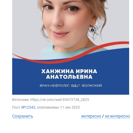
Источник: https://vk.com/wall-95473738_2825
Пост
№12542
, опубликован
11 сен 2025
Сохранить
интересно
/
не интересно