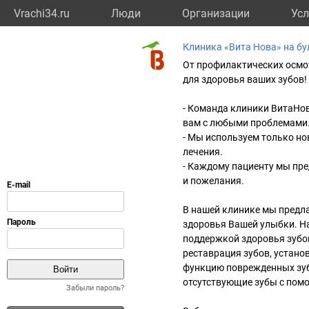
Vrachi34.ru
Люди
Организации
Усл
Клиника «Вита Нова» на бу
От профилактических осмот
для здоровья ваших зубов!
- Команда клиники ВитаНо
вам с любыми проблемами
- Мы используем только но
лечения.
- Каждому пациенту мы пр
и пожелания.
В нашей клинике мы предла
здоровья Вашей улыбки. Н
поддержкой здоровья зубов
реставрация зубов, устано
функцию поврежденных зуб
отсутствующие зубы с пом
Забыли пароль?