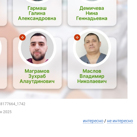
188177664_1742
ен 2025
интересно
/
не интересно