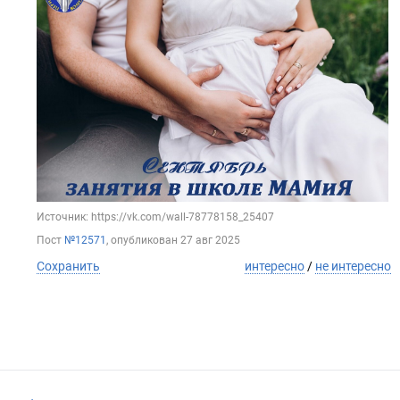
Источник: https://vk.com/wall-78778158_25407
Пост
№12571
, опубликован
27 авг 2025
Сохранить
интересно
/
не интересно