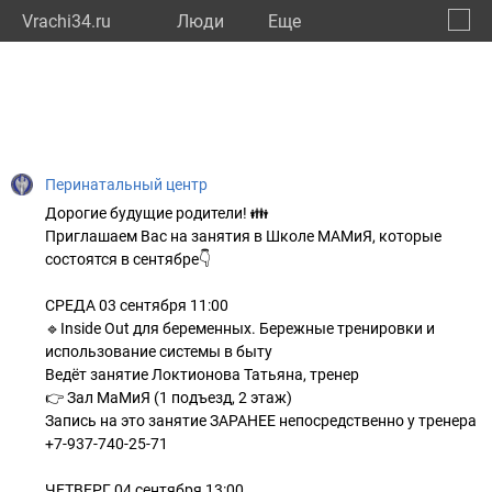
Vrachi34.ru
Люди
Eще
🔔
Волго
🔍
Перинатальный центр
Дорогие будущие родители! 👪
Приглашаем Вас на занятия в Школе МАМиЯ, которые
состоятся в сентябре👇
СРЕДА 03 сентября 11:00
🔹Inside Out для беременных. Бережные тренировки и
использование системы в быту
Ведёт занятие Локтионова Татьяна, тренер
👉 Зал МаМиЯ (1 подъезд, 2 этаж)
Запись на это занятие ЗАРАНЕЕ непосредственно у тренера
+7-937-740-25-71
ЧЕТВЕРГ 04 сентября 13:00