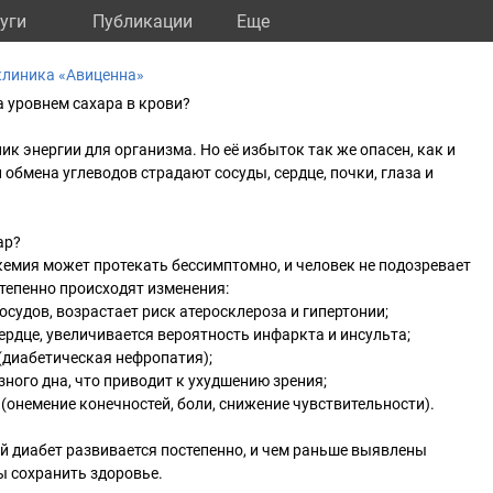
уги
Публикации
Eще
клиника «Авиценна»
а уровнем сахара в крови?
к энергии для организма. Но её избыток так же опасен, как и
обмена углеводов страдают сосуды, сердце, почки, глаза и
ар?
кемия может протекать бессимптомно, и человек не подозревает
степенно происходят изменения:
осудов, возрастает риск атеросклероза и гипертонии;
ердце, увеличивается вероятность инфаркта и инсульта;
 (диабетическая нефропатия);
зного дна, что приводит к ухудшению зрения;
 (онемение конечностей, боли, снижение чувствительности).
й диабет развивается постепенно, и чем раньше выявлены
ы сохранить здоровье.