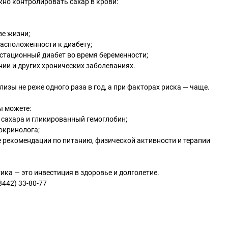
важно контролировать сахар в крови:
зе жизни;
расположенности к диабету;
стационный диабет во время беременности;
нии и других хронических заболеваниях.
изы не реже одного раза в год, а при факторах риска — чаще.
ы можете:
ь сахара и гликированный гемоглобин;
окринолога;
 рекомендации по питанию, физической активности и терапии
ика — это инвестиция в здоровье и долголетие.
8442) 33-80-77