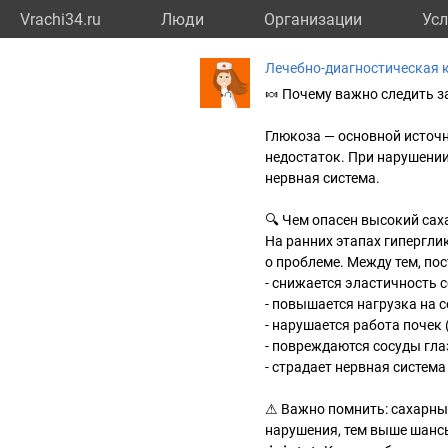
Vrachi34.ru
Люди
Организации
Усл
Лечебно-диагностическая 
🍬 Почему важно следить з
Глюкоза — основной источни
недостаток. При нарушении 
нервная система.
🔍 Чем опасен высокий сах
На ранних этапах гипергли
о проблеме. Между тем, по
- снижается эластичность с
- повышается нагрузка на с
- нарушается работа почек
- повреждаются сосуды гла
- страдает нервная система
⚠ Важно помнить: сахарны
нарушения, тем выше шанс