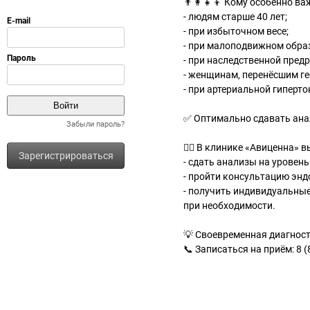
👨‍👩‍👧‍👦 Кому особенно 
- людям старше 40 лет;
- при избыточном весе;
- при малоподвижном обра
- при наследственной пред
- женщинам, перенёсшим ге
- при артериальной гиперто
✅ Оптимально сдавать анал
Забыли пароль?
👩‍⚕ В клинике «Авиценна» в
Зарегистрироваться
- сдать анализы на уровен
- пройти консультацию энд
- получить индивидуальные
при необходимости.
💡 Своевременная диагност
📞 Записаться на приём: 8 (