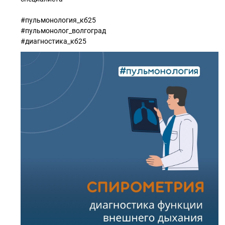
#пульмонология_кб25
#пульмонолог_волгоград
#диагностика_кб25