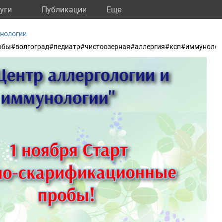
уги
Публикации
Eще
унологии
обы#волгоград#педиатр#чистоозерная#аллергия#ксп#иммунолог