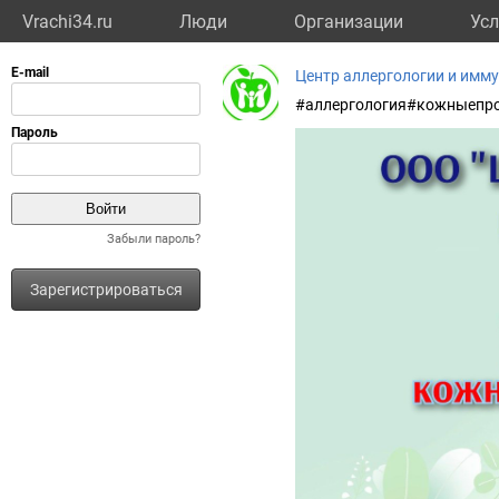
Vrachi34.ru
Люди
Организации
Усл
Центр аллергологии и имм
#аллергология#кожныепр
Забыли пароль?
Зарегистрироваться