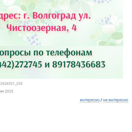
212626521_255
сен 2025
интересно
/
не интересно