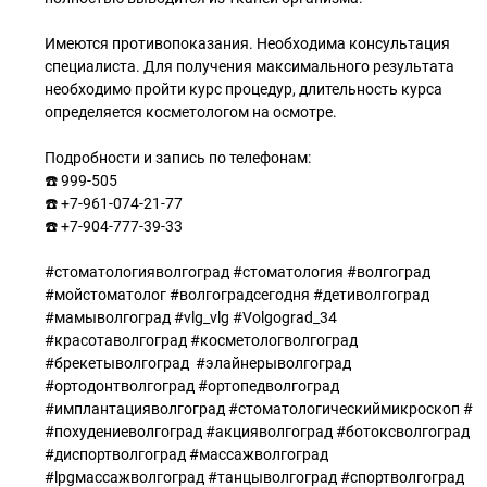
Имеются противопоказания. Необходима консультация
специалиста. Для получения максимального результата
необходимо пройти курс процедур, длительность курса
определяется косметологом на осмотре.
Подробности и запись по телефонам:
☎️ 999-505
☎️ +7-961-074-21-77
☎️ +7-904-777-39-33
#стоматологияволгоград #стоматология #волгоград
#мойстоматолог #волгоградсегодня #детиволгоград
#мамыволгоград #vlg_vlg #Volgograd_34
#красотаволгоград #косметологволгоград
#брекетыволгоград #элайнерыволгоград
#ортодонтволгоград #ортопедволгоград
#имплантацияволгоград #стоматологическиймикроскоп #
#похудениеволгоград #акцияволгоград #ботоксволгоград
#диспортволгоград #массажволгоград
#lpgмассажволгоград #танцыволгоград #спортволгоград