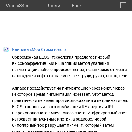
Vrachi34.ru
Люди
Eще
🔔
Волго
🔍
Клиника «Мой Стоматолог»
Современная ELOS–технология предлагает новый
высокоэффективный и щадящий метод удаления
пигментации любого происхождения, независимо от места
нахождения дефекта: на лице, шее, груди, руках, ногах, теле.
Аппарат воздействует на пигментацию через кожу. Через
некоторое время пигментация исчезает. Этот метод
практически не имеет противопоказаний и нетравматичен.
ELOS-технология – это комбинация RF-энергии и IPL-
широкополосного импульсного света. Инфракрасный свет
нагревает пигментные клетки, а радиоволновой
биполярный ток разрушает пигмент, который затем
полностью выводится из тканей организма.