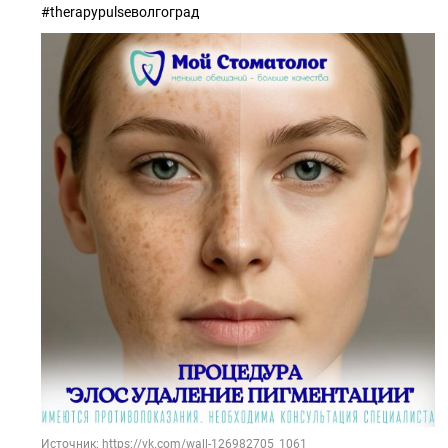
#therapypulseволгоград
Источник: https://vk.com/wall-126982705_1061