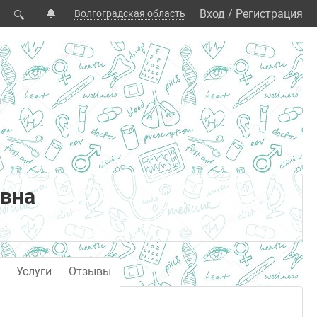
🔔
Вход
/
Регистрация
Волгоградская область
🔍
овна
Услуги
Отзывы