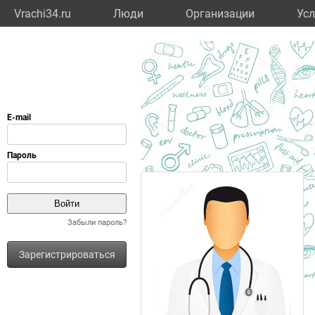
Vrachi34.ru
Люди
Организации
Усл
Забыли пароль?
Зарегистрироваться