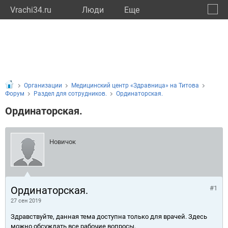
Vrachi34.ru
Люди
Eще
🔔
Волго
🔍
Организации
Медицинский центр «Здравница» на Титова
Форум
Раздел для сотрудников.
Ординаторская.
Ординаторская.
Новичок
Ординаторская.
#1
27 сен 2019
Здравствуйте, данная тема доступна только для врачей. Здесь
можно обсуждать все рабочие вопросы.