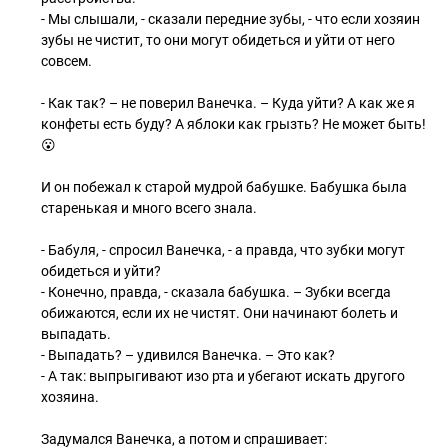
- Мы слышали, - сказали передние зубы, - что если хозяин
зубы не чистит, то они могут обидеться и уйти от него
совсем.
- Как так? – не поверил Ванечка. – Куда уйти? А как же я
конфеты есть буду? А яблоки как грызть? Не может быть!
😮
И он побежал к старой мудрой бабушке. Бабушка была
старенькая и много всего знала.
- Бабуля, - спросил Ванечка, - а правда, что зубки могут
обидеться и уйти?
- Конечно, правда, - сказала бабушка. – Зубки всегда
обижаются, если их не чистят. Они начинают болеть и
выпадать.
- Выпадать? – удивился Ванечка. – Это как?
- А так: выпрыгивают изо рта и убегают искать другого
хозяина.
Задумался Ванечка, а потом и спрашивает: