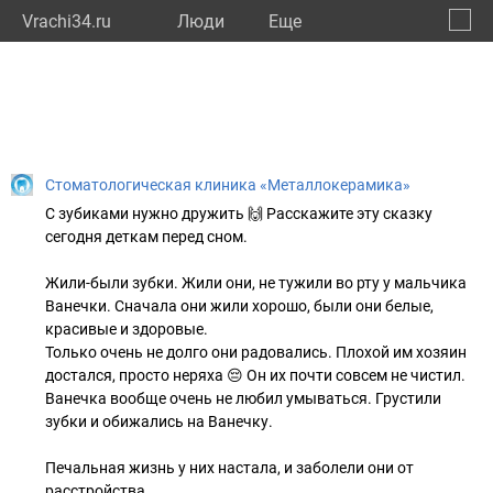
Vrachi34.ru
Люди
Eще
🔔
Волго
🔍
Стоматологическая клиника «Металлокерамика»
С зубиками нужно дружить 🙌 Расскажите эту сказку
сегодня деткам перед сном.
Жили-были зубки. Жили они, не тужили во рту у мальчика
Ванечки. Сначала они жили хорошо, были они белые,
красивые и здоровые.
Только очень не долго они радовались. Плохой им хозяин
достался, просто неряха 😔 Он их почти совсем не чистил.
Ванечка вообще очень не любил умываться. Грустили
зубки и обижались на Ванечку.
Печальная жизнь у них настала, и заболели они от
расстройства.