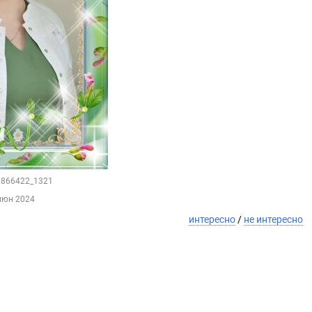
68866422_1321
июн 2024
интересно
/
не интересно