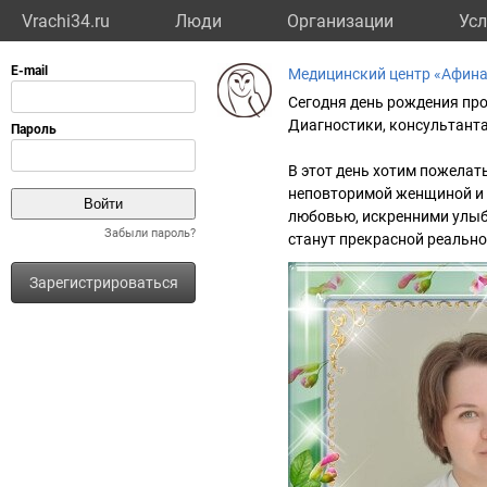
Vrachi34.ru
Люди
Организации
Усл
Медицинский центр «Афин
Сегодня день рождения про
Диагностики, консультант
В этот день хотим пожелат
неповторимой женщиной и 
любовью, искренними улыб
Забыли пароль?
станут прекрасной реальн
Зарегистрироваться