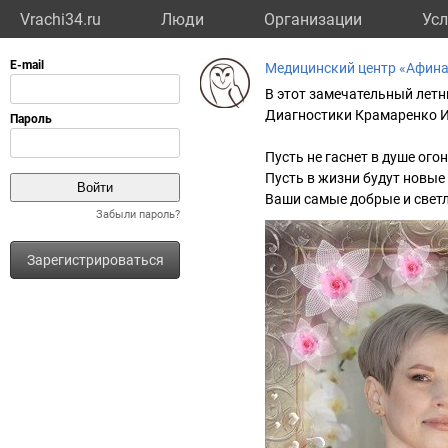
Vrachi34.ru
Люди
Организации
Усл
Медицинский центр «Афин
В этот замечательный летн
Диагностики Крамаренко И
Пусть не гаснет в душе ого
Пусть в жизни будут новые
Ваши самые добрые и светл
Забыли пароль?
Зарегистрироваться