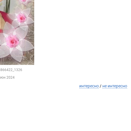
68866422_1326
июн 2024
интересно
/
не интересно