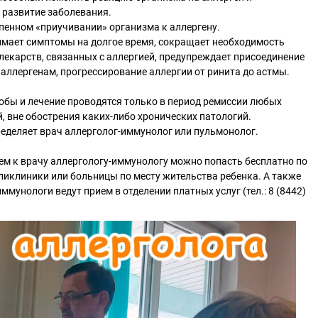
 развитие заболевания.
пенном «приучивании» организма к аллергену.
имает симптомы на долгое время, сокращает необходимость
екарств, связанных с аллергией, предупреждает присоединение
 аллергенам, прогрессирование аллергии от ринита до астмы.
обы и лечение проводятся только в период ремиссии любых
, вне обострения каких-либо хронических патологий.
еделяет врач аллерголог-иммунолог или пульмонолог.
ем к врачу аллергологу-иммунологу можно попасть бесплатно по
иклиники или больницы по месту жительства ребенка. А также
мунологи ведут прием в отделении платных услуг (тел.: 8 (8442)