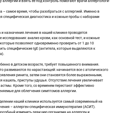
у аллергии и взять ее под контроль помогают врачи аллергологи-
а – самое время, чтобы разобраться с аллергией. Именно в
ся специфическая диагностика и кожные пробы с наборами
 и назначения лечения в нашей клинике проводятся
исследования: анализ крови, как основной тест, и кожные
которые позволяют одновременно проверить от 1 до 10
ить специфические IgE (антитела, которые выделяются к
а).
обенно в детском возрасте, требует повышенного внимания.
то развиваются по нарастающей: начинается все с атопического
роявления ринита, затем они становятся более выраженными,
я кашель, приступы удушья. Отсутствие лечения увеличивает
астмы. Кроме того, со временем перестают эффективно
еняемые для облегчения симптомов аллергии.
делении нашей клиники используется самый современный на
чения – аллерген-специфическая иммунотерапия (АСИТ).
пособный изменить реакцию организма на аллерген и