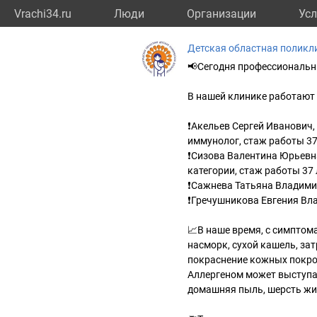
Vrachi34.ru
Люди
Организации
Усл
Детская областная поликл
📢Сегодня профессиональн
В нашей клинике работают
❗Акельев Сергей Иванович,
иммунолог, стаж работы 37
❗Сизова Валентина Юрьевн
категории, стаж работы 37 
❗Сажнева Татьяна Владимир
❗Гречушникова Евгения Вла
📈В наше время, с симптом
насморк, сухой кашель, зат
покраснение кожных покро
Аллергеном может выступат
домашняя пыль, шерсть жи