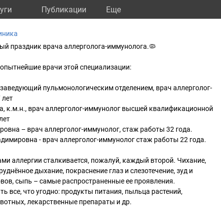
уги
Публикации
Eще
иника
ый праздник врача аллерголога-иммунолога.🦠
 опытнейшие врачи этой специализации:
 заведующий пульмонологическим отделением, врач аллерголог-
 лет
а, к.м.н., врач аллерголог-иммунолог высшей квалификационной
лет
овна – врач аллерголог-иммунолог, стаж работы 32 года.
димировна - врач аллерголог-иммунолог стаж работы 22 года.
ами аллергии сталкивается, пожалуй, каждый второй. Чихание,
руднённое дыхание, покраснение глаз и слезотечение, зуд и
вов, сыпь – самые распространенные ее проявления.
ь все, что угодно: продукты питания, пыльца растений,
вотных, лекарственные препараты и др.