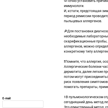
🦠Точно установить причин
иммунологи.
И, кстати, предстоящая зим
период ремиссии проводит
пыльцевых аллергенов.
🔎Для постановки диагноза
необходимые лабораторные 
скарификационные пробы, 
аллергенов, можно определ
конкретному типу аллерген
❗Помните, что аллергия, ос
Аллергические болезни час
дерматита, далее легкие п
потом могут присоединитьс
риск появления симптомов 
помогать препараты, прим
⚕В пульмонологическом от
сегодняшний день метод ле
Это единственный метод, с