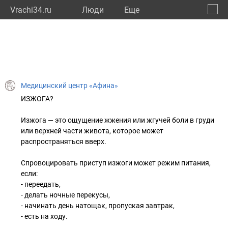
Vrachi34.ru
Люди
Eще
🔔
Волго
🔍
Медицинский центр «Афина»
ИЗЖОГА?
Изжога — это ощущение жжения или жгучей боли в груди
или верхней части живота, которое может
распространяться вверх.
Спровоцировать приступ изжоги может режим питания,
если:
- переедать,
- делать ночные перекусы,
- начинать день натощак, пропуская завтрак,
- есть на ходу.