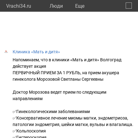
Vrachi34.ru
Люди
Eще
🔔
Волго
🔍
Клиника «Мать и дитя»
Напоминаем, что в клиники «Мать и дитя» Волгоград
действует акция
ПЕРВИЧНЫЙ ПРИЕМ ЗА 1 РУБЛЬ, на прием акушера
гинеколога Морозовой Светланы Сергеевны
Доктор Морозова ведет прием по следующим
направлениям
✅Гинекологическими заболеваниями
✅Консервативное лечение миомы матки, эндометриоза,
патологии эндометрия, шейки матки, вульвы и влагалища.
✅Кольпоскопия
✅Гистероскопия