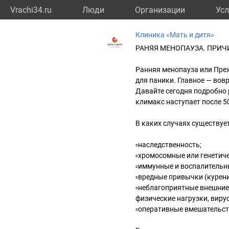
Vrachi34.ru
Люди
Организации
Усл
Клиника «Мать и дитя»
РАНЯЯ МЕНОПАУЗА. ПРИ
Ранняя менопауза или Пре
для паники. Главное — во
Давайте сегодня подробно
климакс наступает после 50 
В каких случаях существуе
▫наследственность;
▫хромосомные или генетич
▫иммунные и воспалительн
▫вредные привычки (курени
▫неблагоприятные внешние 
физические нагрузки, виру
▫оперативные вмешательств