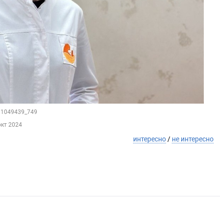
211049439_749
окт 2024
интересно
/
не интересно