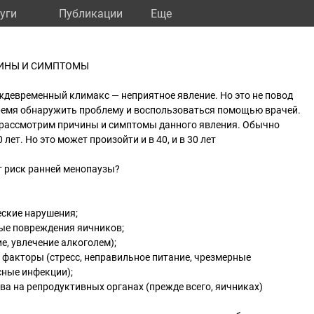
уги
Публикации
Eще
ЧИНЫ И СИМПТОМЫ
ждевременный климакс — неприятное явление. Но это не повод
время обнаружить проблему и воспользоваться помощью врачей.
 рассмотрим причины и симптомы данного явления. Обычно
лет. Но это может произойти и в 40, и в 30 лет
т риск ранней менопаузы?
еские нарушения;
ые повреждения яичников;
е, увлечение алкоголем);
факторы (стресс, неправильное питание, чрезмерные
сные инфекции);
а на репродуктивных органах (прежде всего, яичниках)