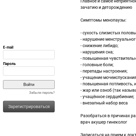
Главное и самое неприятно
зачатию и деторождению
Симптомы менопаузы:
- сухость слизистых половы
- нарушение менструальног
- снижение либидо;
- нарушения сна;
- повышенная чувствитель
- головные боли;
- перепады настроения;
- учащение мочеиспускания
- повышенная потливость, 
- жар или озноб (так назы
Забыли пароль?
- учащённое сердцебиение;
- внезапный набор веса
Зарегистрироваться
Разобраться в причинах р
врач акушер гинеколог
Записаться на прием к док