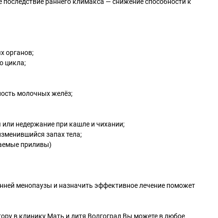
е последствие раннего климакса — снижение способности к
х органов;
о цикла;
ность молочных желёз;
 или недержание при кашле и чихании;
изменившийся запах тела;
ваемые приливы)
анней менопаузы и назначить эффективное лечение поможет
тору в клинику Мать и дитя Волгоград Вы можете в любое