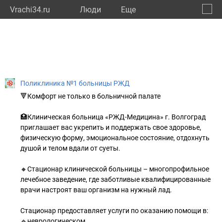
Vrachi34.ru
Люди
Eще
🔔
Волго
🔍
Поликлиника №1 больницы РЖД
🔻Комфорт не только в больничной палате
🏥Клиническая больница «РЖД-Медицина» г. Волгоград
приглашает вас укрепить и поддержать свое здоровье,
физическую форму, эмоциональное состояние, отдохнуть
душой и телом вдали от суеты.
🔸Стационар клинической больницы – многопрофильное
лечебное заведение, где заботливые квалифицированные
врачи настроят ваш организм на нужный лад.
Стационар предоставляет услуги по оказанию помощи в:
🔹неврологическом