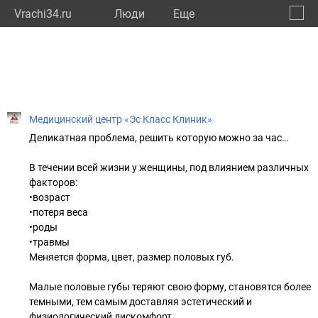
Vrachi34.ru
Люди
Eще
🔔
Волго
🔍
Медицинский центр «Эс Класс Клиник»
Деликатная проблема, решить которую можно за час…
⠀
В течении всей жизни у женщины, под влиянием различных
факторов:
•возраст
•потеря веса
•роды
•травмы
Меняется форма, цвет, размер половых губ.
⠀
Малые половые губы теряют свою форму, становятся более
темными, тем самым доставляя эстетический и
физиологический дискомфорт.