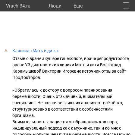
Vrachi34.ru
Люди
Eще
🔔
Волго
🔍
Клиника «Мать и дитя»
Отзыв о враче акушере гинекологе, враче репродуктологе,
враче УЗ диагностики клиники Мать и дитя Волгоград
Карамышевой Виктории Игоревне источник отзыва сайт
ПроДокторов
«Обратилась к доктору с вопросом планирования
беременности. Очень отзывчивый, внимательный
специалист. Не назначает лишних анализов - всё чётко,
структурировано в соответствии с особенностями
организма.
Внимательность к пациентам: обращались как пара,
индивидуальный подход как к мужчине, так и ко мне с
подробным описанием пути к беременности. Всегда можно