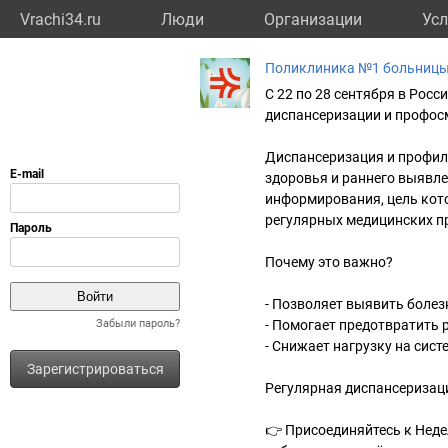
Vrachi34.ru
Люди
Организации
Усл
Поликлиника №1 больниц
С 22 по 28 сентября в Рос
диспансеризации и профос
Диспансеризация и профил
здоровья и раннего выявл
информирования, цель кот
регулярных медицинских п
Почему это важно?
- Позволяет выявить болез
Забыли пароль?
- Помогает предотвратить 
- Снижает нагрузку на сис
Зарегистрироваться
Регулярная диспансеризац
👉 Присоединяйтесь к Нед