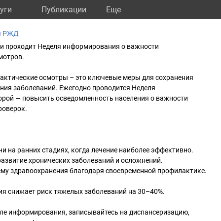
уги
Публикации
Eще
ы РЖД
сии проходит Неделя информирования о важности
мотров.
актические осмотры – это ключевые меры для сохранения
ения заболеваний. Ежегодно проводится Неделя
орой — повысить осведомленность населения о важности
роверок.
ни на ранних стадиях, когда лечение наиболее эффективно.
развитие хронических заболеваний и осложнений.
тему здравоохранения благодаря своевременной профилактике.
ия снижает риск тяжелых заболеваний на 30–40%.
еле информирования, записывайтесь на диспансеризацию,