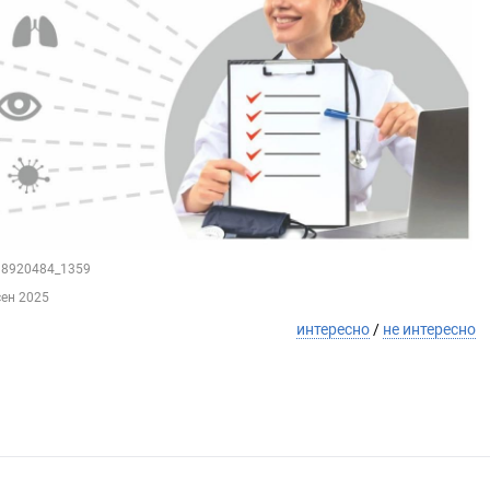
118920484_1359
сен 2025
интересно
/
не интересно