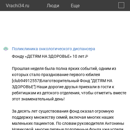
Vrachi34.ru
Люди
Eще
🔔
Волго
🔍
Поликлиника онкологического диспансера
Фонду «ДЕТЯМ НА ЗДОРОВЬЕ» 10 лет🎉
Прошлая неделя была полна ярких событий, одним из
которых стало празднование первого юбилея
[club94912557|Благотворительный Фонд "ДЕТЯМ НА
ЗДОРОВЬЕ"] Наши дорогие друзья приехали в гости к
ребятишкам из детского отделения, чтобы отметить вместе
этот знаменательный день!
За десять лет существования фонд оказал огромную
поддержку множеству семей, включая многих наших
маленьких пациентов. По словам руководителя Антонины
Новиковой, многие первые подопечные фонда уже успели